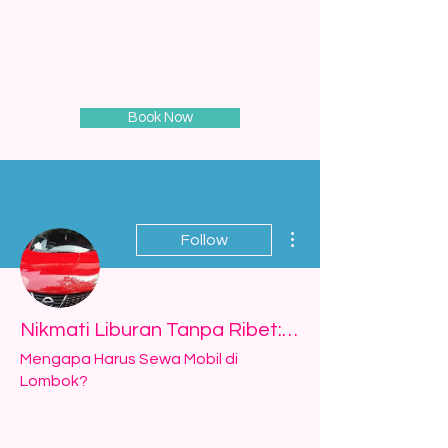
Book Now
More actions
Follow
Nikmati Liburan Tanpa Ribet: Pilihan Sewa Mobil Lombok Murah, Praktis, dan Nyaman dari Bandara
Mengapa Harus Sewa Mobil di
Lombok?