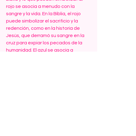
rojo se asocia a menudo con la 
sangre y la vida. En la Biblia, el rojo 
puede simbolizar el sacrificio y la 
redención, como en la historia de 
Jesús, que derramó su sangre en la 
cruz para expiar los pecados de la 
humanidad. El azul se asocia a 
menudo con la fidelidad y la lealtad. 
En la Biblia, el azul puede simbolizar la 
presencia de Dios y su protección, 
como en el caso de la túnica azul que 
se le atribuye a Jesús en el libro de los 
Hechos de los Apóstoles. El verde se 
asocia a menudo con la naturaleza y 
la vida. En la Biblia, el verde puede 
simbolizar la esperanza y el 
crecimiento espiritual, como en el 
caso de los salmos que hablan de "la 