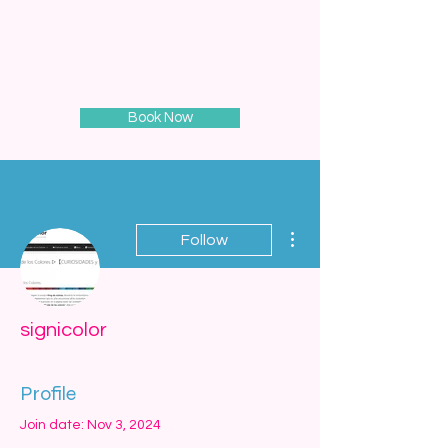
Book Now
More actions
Follow
signicolor
Profile
Join date: Nov 3, 2024